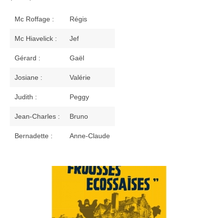
Les comédiennes et les comédiens
Mc Roffage :
Régis
Les techniciens, les bénévoles …
Mc Hiavelick :
Jef
La presse en parle
Gérard :
Gaël
Galerie
Josiane :
Valérie
Le livre d’or
Judith :
Peggy
Livre d’or
Jean-Charles :
Bruno
Bernadette :
Réservations
Anne-Claude