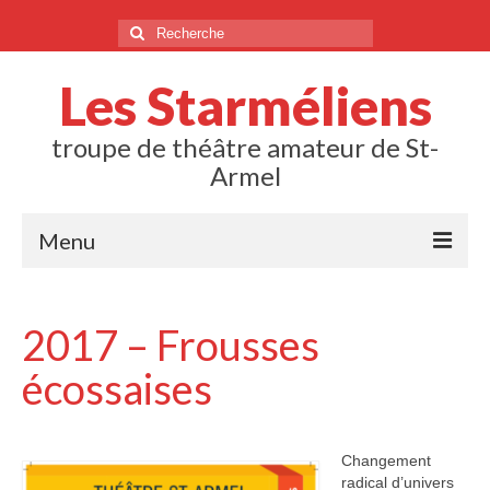
Rechercher
:
Les Starméliens
troupe de théâtre amateur de St-
Armel
Menu
Sur les planches
2017 – Frousses
2025 – La parade de Mr Auguste
écossaises
2024 – Une semaine pas plus
2023 – Un pur cauchemar
Changement
2022 – Fricotage et coquillettes
radical d’univers