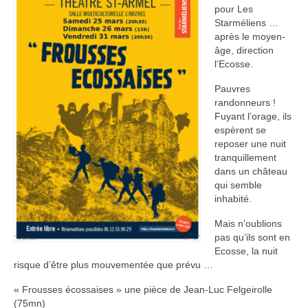
pour Les
2021 – Bang public
Starméliens …
après le moyen-
2020 – Sincère à rien
âge, direction
l’Ecosse.
2019 – Appelez-moi bichette !
Pauvres
randonneurs !
2018 – Bandit chéri
Fuyant l’orage, ils
espèrent se
2017 – Frousses écossaises
reposer une nuit
tranquillement
2016 – Oyez ? Oh, yé !
dans un château
qui semble
2015 – Et Dieu créa les fans
inhabité.
2014 – Une vie de passage
Mais n’oublions
pas qu’ils sont en
2013 – Sur une île flottante
Ecosse, la nuit
risque d’être plus mouvementée que prévu …
En coulisse
« Frousses écossaises » une pièce de Jean-Luc Felgeirolle
Il était une fois …
(75mn)