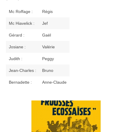
Les comédiennes et les comédiens
Mc Roffage :
Régis
Les techniciens, les bénévoles …
Mc Hiavelick :
Jef
La presse en parle
Gérard :
Gaël
Galerie
Josiane :
Valérie
Le livre d’or
Judith :
Peggy
Livre d’or
Jean-Charles :
Bruno
Bernadette :
Réservations
Anne-Claude