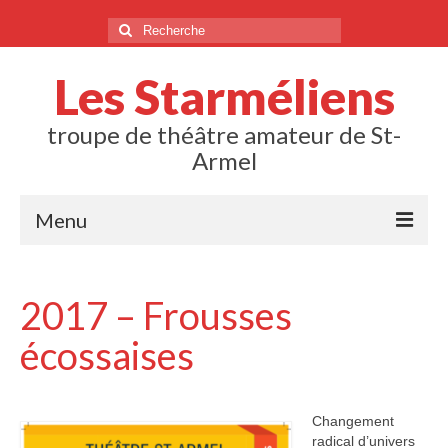
Rechercher
:
Les Starméliens
troupe de théâtre amateur de St-
Armel
Menu
Sur les planches
2017 – Frousses
2025 – La parade de Mr Auguste
écossaises
2024 – Une semaine pas plus
2023 – Un pur cauchemar
Changement
2022 – Fricotage et coquillettes
radical d’univers