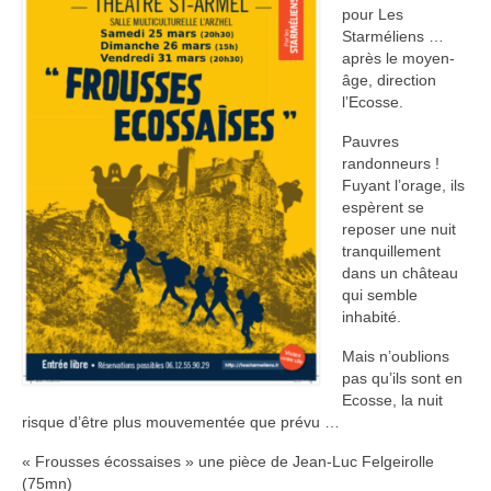
pour Les
2021 – Bang public
Starméliens …
après le moyen-
2020 – Sincère à rien
âge, direction
l’Ecosse.
2019 – Appelez-moi bichette !
Pauvres
randonneurs !
2018 – Bandit chéri
Fuyant l’orage, ils
espèrent se
2017 – Frousses écossaises
reposer une nuit
tranquillement
2016 – Oyez ? Oh, yé !
dans un château
qui semble
2015 – Et Dieu créa les fans
inhabité.
2014 – Une vie de passage
Mais n’oublions
pas qu’ils sont en
2013 – Sur une île flottante
Ecosse, la nuit
risque d’être plus mouvementée que prévu …
En coulisse
« Frousses écossaises » une pièce de Jean-Luc Felgeirolle
Il était une fois …
(75mn)