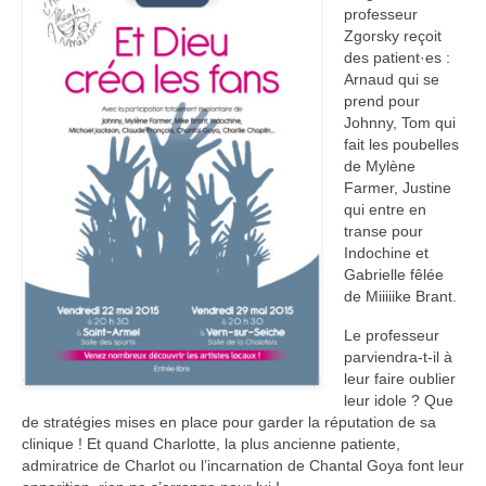
professeur
2021 – Bang public
Zgorsky reçoit
des
patient·es
:
2020 – Sincère à rien
Arnaud qui se
prend pour
2019 – Appelez-moi bichette !
Johnny, Tom qui
fait les poubelles
2018 – Bandit chéri
de Mylène
Farmer, Justine
qui entre en
2017 – Frousses écossaises
transe pour
Indochine et
2016 – Oyez ? Oh, yé !
Gabrielle fêlée
de Miiiiike Brant.
2015 – Et Dieu créa les fans
Le professeur
2014 – Une vie de passage
parviendra-t-il à
leur faire oublier
2013 – Sur une île flottante
leur idole ? Que
de stratégies mises en place pour garder la réputation de sa
En coulisse
clinique ! Et quand Charlotte, la plus ancienne patiente,
admiratrice de Charlot ou l’incarnation de Chantal Goya font leur
Il était une fois …