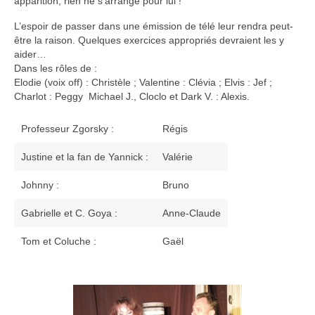
apparition, rien ne s’arrange pour lui !
Les comédiennes et les comédiens
L’espoir de passer dans une émission de télé leur rendra peut-
être la raison. Quelques exercices appropriés devraient les y
Les techniciens, les bénévoles …
aider…
Dans les rôles de :
La presse en parle
Elodie (voix off) : Christèle ; Valentine : Clévia ; Elvis : Jef ;
Charlot : Peggy Michael J., Cloclo et Dark V. : Alexis.
Galerie
Professeur Zgorsky :
Régis
Le livre d’or
Justine et la fan de Yannick :
Valérie
Livre d’or
Johnny :
Bruno
Réservations
Gabrielle et C. Goya :
Anne-Claude
Tom et Coluche :
Gaël