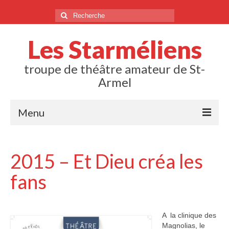
Rechercher
:
Les Starméliens
troupe de théâtre amateur de St-
Armel
Menu
Sur les planches
2015 – Et Dieu créa les
2025 – La parade de Mr Auguste
fans
2024 – Une semaine pas plus
2023 – Un pur cauchemar
A  la clinique des
2022 – Fricotage et coquillettes
Magnolias, le